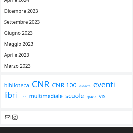
Aprile 2024
Dicembre 2023
Settembre 2023
Giugno 2023
Maggio 2023
Aprile 2023
Marzo 2023
CNR
eventi
CNR 100
biblioteca
didacta
libri
scuole
multimediale
VIS
luna
spazio
contattaci
seguici su instagram