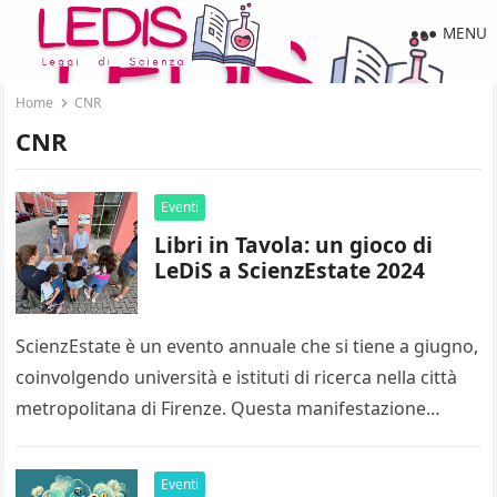
MENU
Home
CNR
CNR
Eventi
Libri in Tavola: un gioco di
LeDiS a ScienzEstate 2024
ScienzEstate è un evento annuale che si tiene a giugno,
coinvolgendo università e istituti di ricerca nella città
metropolitana di Firenze. Questa manifestazione
rappresenta un’importante opportunità di…
Eventi