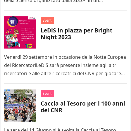
della Scienza organizzato dalla SISSA. In un
programma di…
Eventi
LeDiS in piazza per Bright
Night 2023
Venerdì 29 settembre in occasione della Notte Europea
dei RicercatoriLeDiS sarà presente insieme agli altri
ricercatori e alle altre ricercatrici del CNR per giocare
con la scienza…
Eventi
Caccia al Tesoro per i 100 anni
del CNR
La sera del 14 Giugno si è svolta la Caccia al Tesoro