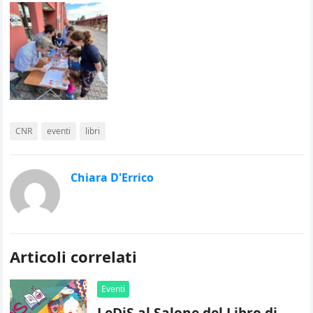
CNR
eventi
libri
Chiara D'Errico
Articoli correlati
Eventi
LeDiS al Salone del Libro di