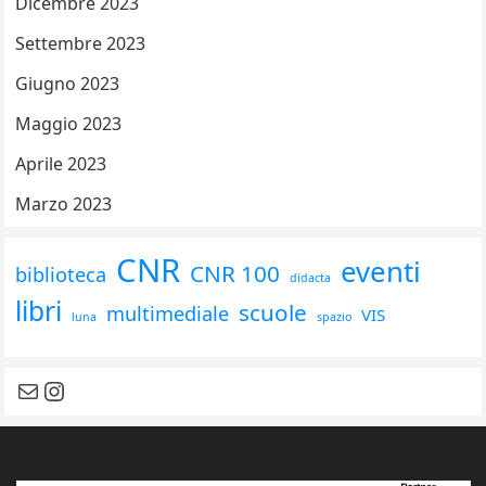
Dicembre 2023
Settembre 2023
Giugno 2023
Maggio 2023
Aprile 2023
Marzo 2023
CNR
eventi
CNR 100
biblioteca
didacta
libri
scuole
multimediale
VIS
luna
spazio
contattaci
seguici su instagram