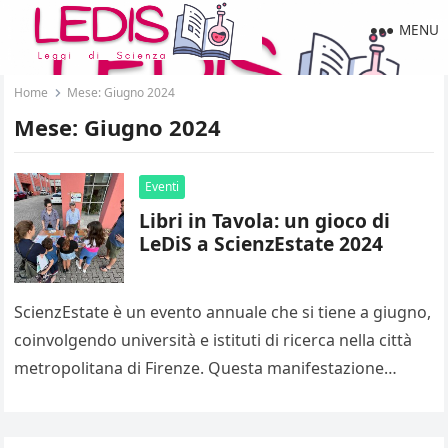
MENU
Home
Mese:
Giugno 2024
Mese:
Giugno 2024
Eventi
Libri in Tavola: un gioco di
LeDiS a ScienzEstate 2024
ScienzEstate è un evento annuale che si tiene a giugno,
coinvolgendo università e istituti di ricerca nella città
metropolitana di Firenze. Questa manifestazione
rappresenta un’importante opportunità di…